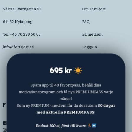
Västra Kvarngatan 62
Om FortGjort
611 32 Nyköping
FAQ
Tel. +46 70 289 50 05
Bli medlem
info@fortgjort.se
Logga in
Priser
695 kr
Kontakt
Mitt konto
Spara upp till 40 favoritpass, behåll dina
motivationsprogram och få nya PREMIUMPASS varje
månad.
Följ oss
Som ny PREMIUM-medlem får du dessutom
30 dagar
med aktuella PREMIUMPASS
!
Facebook
Endast 100 st, först till kvarn
Instagram