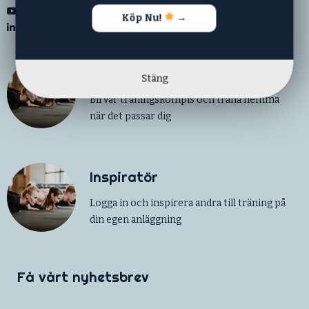
Youtube
Köp Nu!
→
LinkedIn
Skapa konto
Stäng
Bli vår träningskompis och träna hemma
när det passar dig
Inspiratör
Logga in och inspirera andra till träning på
din egen anläggning
Få vårt nyhetsbrev