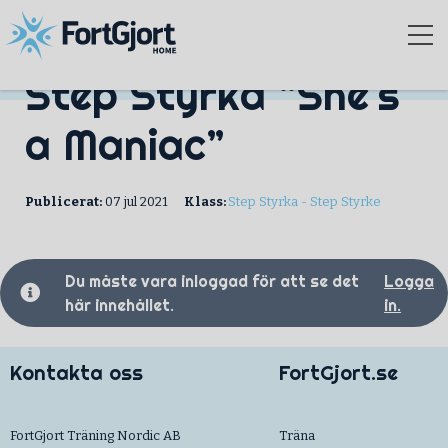
Step Styrka “She`s
a Maniac”
Publicerat:
07 jul 2021
Klass:
Step Styrka - Step Styrke
Du måste vara inloggad för att se det
Logga
här innehållet.
in.
Kontakta oss
FortGjort.se
FortGjort Träning Nordic AB
Träna