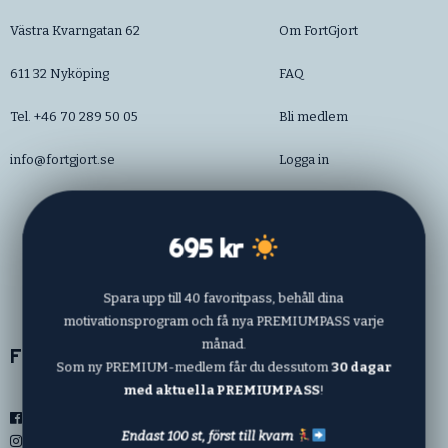
Västra Kvarngatan 62
Om FortGjort
611 32 Nyköping
FAQ
Tel. +46 70 289 50 05
Bli medlem
info@fortgjort.se
Logga in
Priser
695 kr
Kontakt
Mitt konto
Spara upp till 40 favoritpass, behåll dina
motivationsprogram och få nya PREMIUMPASS varje
månad.
Följ oss
Som ny PREMIUM-medlem får du dessutom
30 dagar
med aktuella PREMIUMPASS
!
Facebook
Endast 100 st, först till kvarn
Instagram