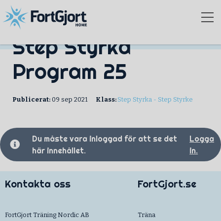
Step Styrka
Program 25
Publicerat:
09 sep 2021
Klass:
Step Styrka - Step Styrke
Du måste vara inloggad för att se det
Logga
här innehållet.
in.
Kontakta oss
FortGjort.se
FortGjort Träning Nordic AB
Träna