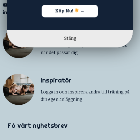
Youtube
Köp Nu!
→
LinkedIn
Skapa konto
Stäng
Bli vår träningskompis och träna hemma
när det passar dig
Inspiratör
Logga in och inspirera andra till träning på
din egen anläggning
Få vårt nyhetsbrev