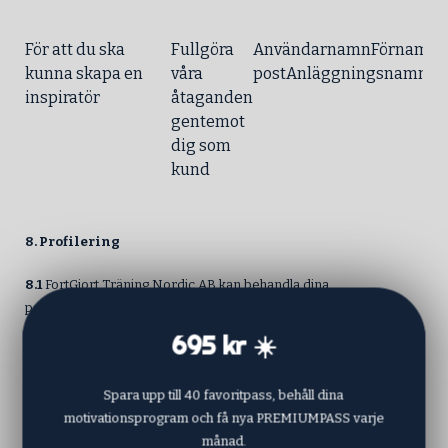
För att du ska
Fullgöra
AnvändarnamnFörnamnE
kunna skapa en
våra
postAnläggningsnamn
inspiratör
åtaganden
gentemot
dig som
kund
8. Profilering
8.1
FortGjort Träning Nordic AB kan behandla dina
personuppgifter genom profilering om du är kund. Om du är
kund analyseras information om hur du använder vår webb, vilka
695 kr ☀️
av våra nyhetsbrev du interagerat med för att tillhandahålla dig
utskick som vi tror passar dig.
Spara upp till 40 favoritpass, behåll dina
motivationsprogram och få nya PREMIUMPASS varje
8.2
Du kan närsomhelst invända mot behandling av
månad.
personuppgifter genom profilering. Detta gör du genom att ringa