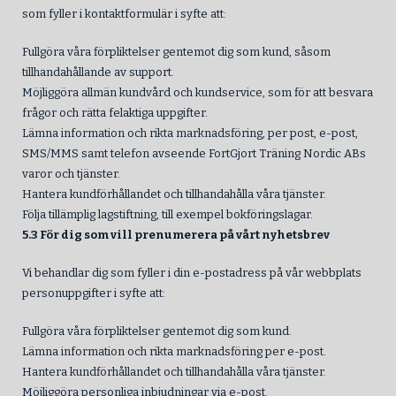
som fyller i kontaktformulär i syfte att:
Fullgöra våra förpliktelser gentemot dig som kund, såsom
tillhandahållande av support.
Möjliggöra allmän kundvård och kundservice, som för att besvara
frågor och rätta felaktiga uppgifter.
Lämna information och rikta marknadsföring, per post, e-post,
SMS/MMS samt telefon avseende FortGjort Träning Nordic ABs
varor och tjänster.
Hantera kundförhållandet och tillhandahålla våra tjänster.
Följa tillämplig lagstiftning, till exempel bokföringslagar.
5.3 För dig som vill prenumerera på vårt nyhetsbrev
Vi behandlar dig som fyller i din e-postadress på vår webbplats
personuppgifter i syfte att:
Fullgöra våra förpliktelser gentemot dig som kund.
Lämna information och rikta marknadsföring per e-post.
Hantera kundförhållandet och tillhandahålla våra tjänster.
Möjliggöra personliga inbjudningar via e-post.