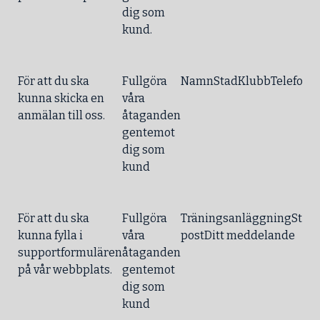
dig som
kund.
För att du ska
Fullgöra
NamnStadKlubbTelefonE-
kunna skicka en
våra
anmälan till oss.
åtaganden
gentemot
dig som
kund
För att du ska
Fullgöra
TräningsanläggningStad
kunna fylla i
våra
postDitt meddelande
supportformulären
åtaganden
på vår webbplats.
gentemot
dig som
kund