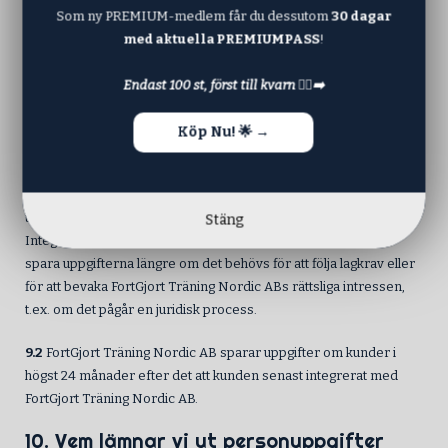
Som ny PREMIUM-medlem får du dessutom
30 dagar
oss eller genom att kontakta
info@fortgjort.se
. När FortGjort
med aktuella PREMIUMPASS
!
Träning Nordic AB har mottagit din anmälan kommer vi att
upphöra med att behandla dina personuppgifter för detta
Endast 100 st, först till kvarn 🏃‍♀️‍➡️
ändamål.
9. Hur länge sparar vi uppgifter om dig?
Köp Nu! 🌟 →
9.1
Dina personuppgifter sparas endast så länge som det finns ett
behov av att spara dem för att fullgöra de ändamål som
uppgifterna samlades in för i enlighet med denna
Stäng
Integritetspolicy. FortGjort Träning Nordic AB kan komma att
spara uppgifterna längre om det behövs för att följa lagkrav eller
för att bevaka FortGjort Träning Nordic ABs rättsliga intressen,
t.ex. om det pågår en juridisk process.
9.2
FortGjort Träning Nordic AB sparar uppgifter om kunder i
högst 24 månader efter det att kunden senast integrerat med
FortGjort Träning Nordic AB.
10. Vem lämnar vi ut personuppgifter