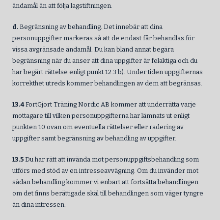
ändamål än att följa lagstiftningen.
d.
Begränsning av behandling. Det innebär att dina
personuppgifter markeras så att de endast får behandlas för
vissa avgränsade ändamål. Du kan bland annat begära
begränsning när du anser att dina uppgifter är felaktiga och du
har begärt rättelse enligt punkt 12.3 b). Under tiden uppgifternas
korrekthet utreds kommer behandlingen av dem att begränsas.
13.4
FortGjort Träning Nordic AB kommer att underrätta varje
mottagare till vilken personuppgifterna har lämnats ut enligt
punkten 10 ovan om eventuella rättelser eller radering av
uppgifter samt begränsning av behandling av uppgifter.
13.5
Du har rätt att invända mot personuppgiftsbehandling som
utförs med stöd av en intresseavvägning. Om du invänder mot
sådan behandling kommer vi enbart att fortsätta behandlingen
om det finns berättigade skäl till behandlingen som väger tyngre
än dina intressen.