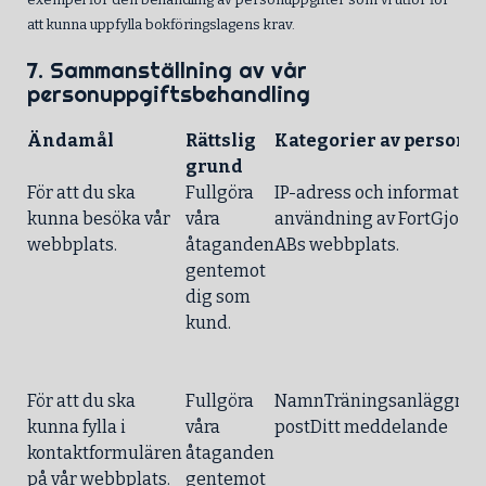
att kunna uppfylla bokföringslagens krav.
7. Sammanställning av vår
personuppgiftsbehandling
Ändamål
Rättslig
Kategorier av personu
grund
För att du ska
Fullgöra
IP-adress och information
kunna besöka vår
våra
användning av FortGjort 
webbplats.
åtaganden
ABs webbplats.
gentemot
dig som
kund.
För att du ska
Fullgöra
NamnTräningsanläggnin
kunna fylla i
våra
postDitt meddelande
kontaktformulären
åtaganden
på vår webbplats.
gentemot