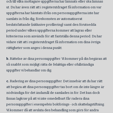
och till vilka mottagare uppgifterna har lämnats eller ska lämnas
ut. Du har även rätt att i registerutdraget få information om var
uppgifterna har hämtats ifrån om personuppgifterna inte har
samlats in från dig, förekomsten av automatiserat
beslutsfattande (inklusive profilering) samt den förutsedda
period under vilken uppgifterna kommer att lagras eller
kriterierna som används för att fastställa denna period. Du har
vidare rätt att i registerutdraget få information om dina övriga
rättigheter som anges i denna punkt.
b.
Rättelse av dina personuppgifter. Vi kommer på din begäran att
så snabbt som möjligt rätta de felaktiga eller ofullständiga
uppgifter vi behandlar om dig.
c.
Radering av dina personuppgifter. Det innebär att du har rätt
att begära att dina personuppgifter tas bort om de inte längre är
nödvändiga för det ändamål de samlades in för. Det kan dock
finnas lagkrav på att vi inte omedelbart får radera dina
personuppgifter i exempelvis bokförings- och skattelagstiftning.
Vi kommer då att avsluta den behandling som görs för andra