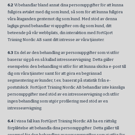
6.2
Vi behandlar bland annat dina personuppgifter för att kunna
fullgöra avtalet med dig som kund, så som för att kunna fullgöra
våra åtaganden gentemot dig som kund. Med stöd av denna
lagliga grund behandlar vi uppgifter om dig som kund, ditt
beteende på vår webbplats, din interaktion med FortGjort
Träning Nordic AB samt ditt intresse av våra tjänster.
6.3
En del av den behandling av personuppgifter som vi utför
baserar sig på en så kallad intresseavvägning. Detta gäller
exempelvis den behandling vi utför för att kunna skicka e-post till
dig om våra tjänster samt för att göra en begränsad
segmentering av kunder, t.ex. baserat på statistik från e-
postutskick. FortGjort Träning Nordic AB behandlar inte känsliga
personuppgifter med stöd av en intresseavvägning och utför
ingen behandling som utgör profilering med stöd av en
intresseavvägning.
6.4
I vissa fall kan FortGjort Träning Nordic AB ha en rättslig
förpliktelse att behandla dina personuppgifter. Detta gäller till
exempel för den behandling av personuppgifter som vi utför för