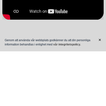
Dansig och sprallig?
Check!
×
Genom att använda vår webbplats godkänner du att din personliga
Stä
information behandlas i enlighet med
vår integritetspolicy.