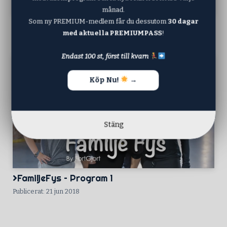
månad.
Som ny PREMIUM-medlem får du dessutom
30 dagar
FamiljeFys Program 2
med aktuella PREMIUMPASS
!
Publicerat: 25 okt 2018
Endast 100 st, först till kvarn
Köp Nu!
→
Stäng
FamiljeFys – Program 1
Publicerat: 21 jun 2018