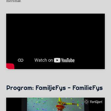
mersmak.
Program: FamiljeFys - FamilieFys